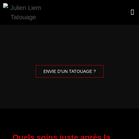
À p
ENVIE D'UN TATOUAGE ?
Quels soins juste après la